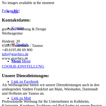
No images available at the moment
Follow Me!
Jobs
Kontaktdaten:
Kontakt
gravhics | Werbung & Design
Werbeagentur
Heidestr. 20
English
65835 Liederbach / Taunus
+49.6195.80 69 800
info@gravhics.de
www.gravhics.de
Menü
Menü
COOKIE-EINSTELLUNG
Unsere Dienstleistungen:
Link zu Facebook
Als Werbeagentur bieten wir unsere Dienstleistungen auch in den
umliegenden Städten Frankfurt am Main, Wiesbaden, Darmstadt
und Hofheim am Taunus an.
Link zu Mail
Professionelle Werbung für Ihr Unternehmen in Kelkheim,
Königstein, Kronberg, Eschborn und Bad Soden ist unsere Passion.