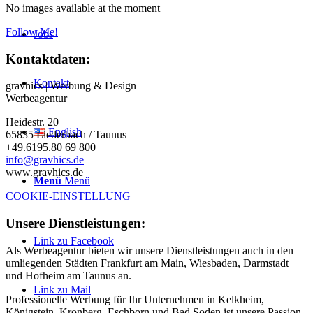
No images available at the moment
Follow Me!
Jobs
Kontaktdaten:
Kontakt
gravhics | Werbung & Design
Werbeagentur
Heidestr. 20
English
65835 Liederbach / Taunus
+49.6195.80 69 800
info@gravhics.de
www.gravhics.de
Menü
Menü
COOKIE-EINSTELLUNG
Unsere Dienstleistungen:
Link zu Facebook
Als Werbeagentur bieten wir unsere Dienstleistungen auch in den
umliegenden Städten Frankfurt am Main, Wiesbaden, Darmstadt
und Hofheim am Taunus an.
Link zu Mail
Professionelle Werbung für Ihr Unternehmen in Kelkheim,
Königstein, Kronberg, Eschborn und Bad Soden ist unsere Passion.