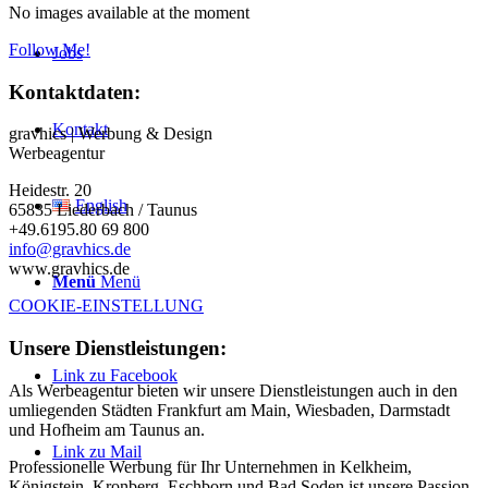
No images available at the moment
Follow Me!
Jobs
Kontaktdaten:
Kontakt
gravhics | Werbung & Design
Werbeagentur
Heidestr. 20
English
65835 Liederbach / Taunus
+49.6195.80 69 800
info@gravhics.de
www.gravhics.de
Menü
Menü
COOKIE-EINSTELLUNG
Unsere Dienstleistungen:
Link zu Facebook
Als Werbeagentur bieten wir unsere Dienstleistungen auch in den
umliegenden Städten Frankfurt am Main, Wiesbaden, Darmstadt
und Hofheim am Taunus an.
Link zu Mail
Professionelle Werbung für Ihr Unternehmen in Kelkheim,
Königstein, Kronberg, Eschborn und Bad Soden ist unsere Passion.