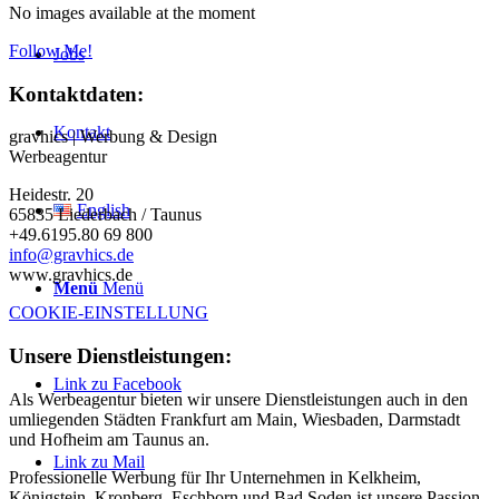
No images available at the moment
Follow Me!
Jobs
Kontaktdaten:
Kontakt
gravhics | Werbung & Design
Werbeagentur
Heidestr. 20
English
65835 Liederbach / Taunus
+49.6195.80 69 800
info@gravhics.de
www.gravhics.de
Menü
Menü
COOKIE-EINSTELLUNG
Unsere Dienstleistungen:
Link zu Facebook
Als Werbeagentur bieten wir unsere Dienstleistungen auch in den
umliegenden Städten Frankfurt am Main, Wiesbaden, Darmstadt
und Hofheim am Taunus an.
Link zu Mail
Professionelle Werbung für Ihr Unternehmen in Kelkheim,
Königstein, Kronberg, Eschborn und Bad Soden ist unsere Passion.