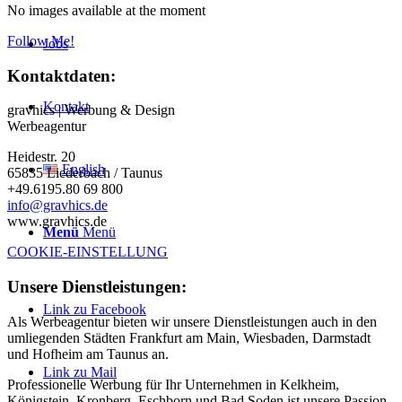
No images available at the moment
Follow Me!
Jobs
Kontaktdaten:
Kontakt
gravhics | Werbung & Design
Werbeagentur
Heidestr. 20
English
65835 Liederbach / Taunus
+49.6195.80 69 800
info@gravhics.de
www.gravhics.de
Menü
Menü
COOKIE-EINSTELLUNG
Unsere Dienstleistungen:
Link zu Facebook
Als Werbeagentur bieten wir unsere Dienstleistungen auch in den
umliegenden Städten Frankfurt am Main, Wiesbaden, Darmstadt
und Hofheim am Taunus an.
Link zu Mail
Professionelle Werbung für Ihr Unternehmen in Kelkheim,
Königstein, Kronberg, Eschborn und Bad Soden ist unsere Passion.