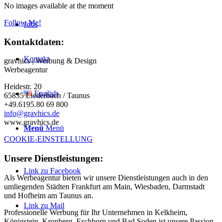
No images available at the moment
Follow Me!
Jobs
Kontaktdaten:
Kontakt
gravhics | Werbung & Design
Werbeagentur
Heidestr. 20
English
65835 Liederbach / Taunus
+49.6195.80 69 800
info@gravhics.de
www.gravhics.de
Menü
Menü
COOKIE-EINSTELLUNG
Unsere Dienstleistungen:
Link zu Facebook
Als Werbeagentur bieten wir unsere Dienstleistungen auch in den
umliegenden Städten Frankfurt am Main, Wiesbaden, Darmstadt
und Hofheim am Taunus an.
Link zu Mail
Professionelle Werbung für Ihr Unternehmen in Kelkheim,
Königstein, Kronberg, Eschborn und Bad Soden ist unsere Passion.