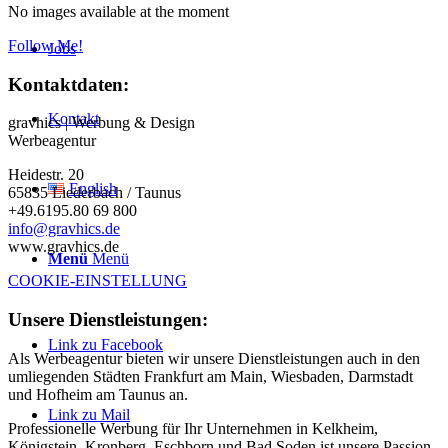
No images available at the moment
Follow Me!
Jobs
Kontaktdaten:
Kontakt
gravhics | Werbung & Design
Werbeagentur
Heidestr. 20
English
65835 Liederbach / Taunus
+49.6195.80 69 800
info@gravhics.de
www.gravhics.de
Menü
Menü
COOKIE-EINSTELLUNG
Unsere Dienstleistungen:
Link zu Facebook
Als Werbeagentur bieten wir unsere Dienstleistungen auch in den
umliegenden Städten Frankfurt am Main, Wiesbaden, Darmstadt
und Hofheim am Taunus an.
Link zu Mail
Professionelle Werbung für Ihr Unternehmen in Kelkheim,
Königstein, Kronberg, Eschborn und Bad Soden ist unsere Passion.