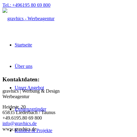
Tel.: +496195 80 69 800
Startseite
Über uns
Kontaktdaten:
Unser Angebot
gravhics | Werbung & Design
Werbeagentur
Heidestr. 20
Existenzgründer
65835 Liederbach / Taunus
+49.6195.80 69 800
info@gravhics.de
www.gravhics.de
Kunden & Projekte