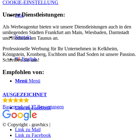
COOKIE-EINSTELLUNG
Unsere Dienstleistungen:
Jobs
Als Werbeagentur bieten wir unsere Dienstleistungen auch in den
umliegenden Städten Frankfurt am Main, Wiesbaden, Darmstadt
Kontakt
und Hofheim am Taunus an.
Professionelle Werbung für Ihr Unternehmen in Kelkheim,
Königstein, Kronberg, Eschborn und Bad Soden ist unsere Passion.
English
Schreiben Sie uns!
Empfohlen von:
Menü
Menü
AUSGEZEICHNET
Basierend auf
27 Bewertungen
Link zu Facebook
© Copyright - gravhics |
Link zu Mail
Link zu Facebook