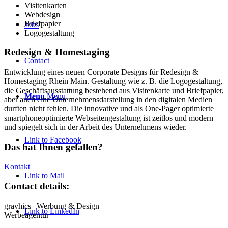
Visitenkarten
Webdesign
Briefpapier
Jobs
Logogestaltung
Redesign
&
Homestaging
Contact
Entwicklung eines neuen Corporate Designs für Redesign &
Homestaging Rhein Main. Gestaltung wie z. B. die Logogestaltung,
die Geschäftsausstattung bestehend aus Visitenkarte und Briefpapier,
Menu
Menu
aber auch eine Unternehmensdarstellung in den digitalen Medien
durften nicht fehlen. Die innovative und als One-Pager optimierte
smartphoneoptimierte Webseitengestaltung ist zeitlos und modern
und spiegelt sich in der Arbeit des Unternehmens wieder.
Link to Facebook
Das hat Ihnen gefallen?
Kontakt
Link to Mail
Contact details:
gravhics | Werbung & Design
Link to LinkedIn
Werbeagentur