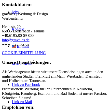
Kontaktdaten:
Jobs
gravhics | Werbung & Design
Werbeagentur
Heidestr. 20
Kontakt
65835 Liederbach / Taunus
+49.6195.80 69 800
info@gravhics.de
www.gravhics.de
English
COOKIE-EINSTELLUNG
Unsere Dienstleistungen:
Menü
Menü
Als Werbeagentur bieten wir unsere Dienstleistungen auch in den
umliegenden Städten Frankfurt am Main, Wiesbaden, Darmstadt
und Hofheim am Taunus an.
Link zu Facebook
Professionelle Werbung für Ihr Unternehmen in Kelkheim,
Königstein, Kronberg, Eschborn und Bad Soden ist unsere Passion.
Schreiben Sie uns!
Link zu Mail
Empfohlen von: