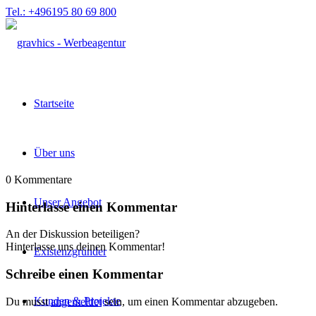
Tel.: +496195 80 69 800
Startseite
Über uns
0
Kommentare
Unser Angebot
Hinterlasse einen Kommentar
An der Diskussion beteiligen?
Hinterlasse uns deinen Kommentar!
Existenzgründer
Schreibe einen Kommentar
Kunden & Projekte
Du musst
angemeldet
sein, um einen Kommentar abzugeben.