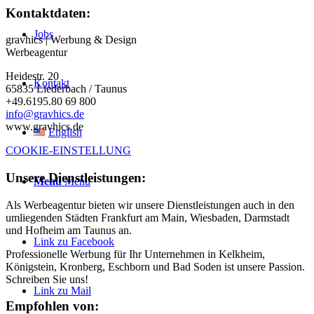
Kontaktdaten:
Jobs
gravhics | Werbung & Design
Werbeagentur
Heidestr. 20
Kontakt
65835 Liederbach / Taunus
+49.6195.80 69 800
info@gravhics.de
www.gravhics.de
English
COOKIE-EINSTELLUNG
Unsere Dienstleistungen:
Menü
Menü
Als Werbeagentur bieten wir unsere Dienstleistungen auch in den
umliegenden Städten Frankfurt am Main, Wiesbaden, Darmstadt
und Hofheim am Taunus an.
Link zu Facebook
Professionelle Werbung für Ihr Unternehmen in Kelkheim,
Königstein, Kronberg, Eschborn und Bad Soden ist unsere Passion.
Schreiben Sie uns!
Link zu Mail
Empfohlen von: