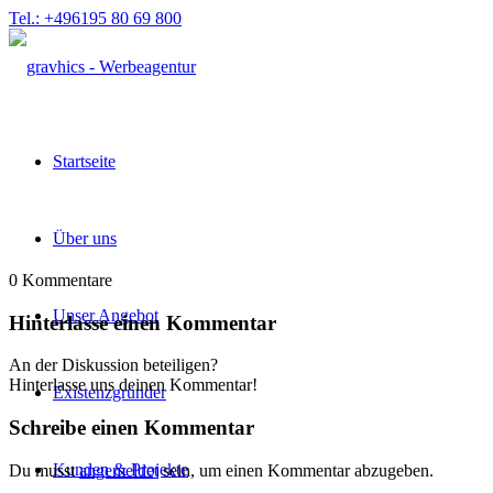
Tel.: +496195 80 69 800
Startseite
Über uns
0
Kommentare
Unser Angebot
Hinterlasse einen Kommentar
An der Diskussion beteiligen?
Hinterlasse uns deinen Kommentar!
Existenzgründer
Schreibe einen Kommentar
Kunden & Projekte
Du musst
angemeldet
sein, um einen Kommentar abzugeben.