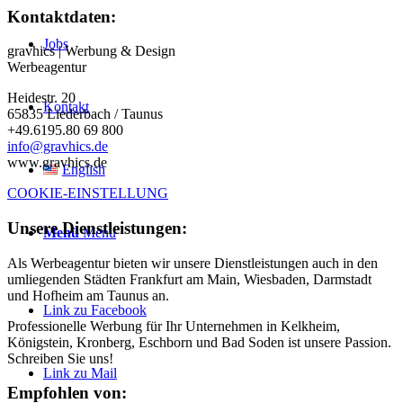
Kontaktdaten:
Jobs
gravhics | Werbung & Design
Werbeagentur
Heidestr. 20
Kontakt
65835 Liederbach / Taunus
+49.6195.80 69 800
info@gravhics.de
www.gravhics.de
English
COOKIE-EINSTELLUNG
Unsere Dienstleistungen:
Menü
Menü
Als Werbeagentur bieten wir unsere Dienstleistungen auch in den
umliegenden Städten Frankfurt am Main, Wiesbaden, Darmstadt
und Hofheim am Taunus an.
Link zu Facebook
Professionelle Werbung für Ihr Unternehmen in Kelkheim,
Königstein, Kronberg, Eschborn und Bad Soden ist unsere Passion.
Schreiben Sie uns!
Link zu Mail
Empfohlen von: