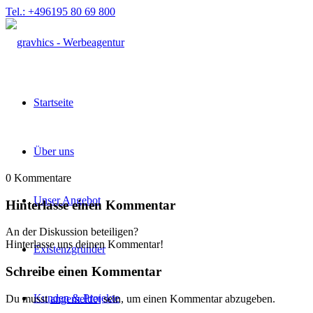
Tel.: +496195 80 69 800
Startseite
Über uns
0
Kommentare
Unser Angebot
Hinterlasse einen Kommentar
An der Diskussion beteiligen?
Hinterlasse uns deinen Kommentar!
Existenzgründer
Schreibe einen Kommentar
Kunden & Projekte
Du musst
angemeldet
sein, um einen Kommentar abzugeben.