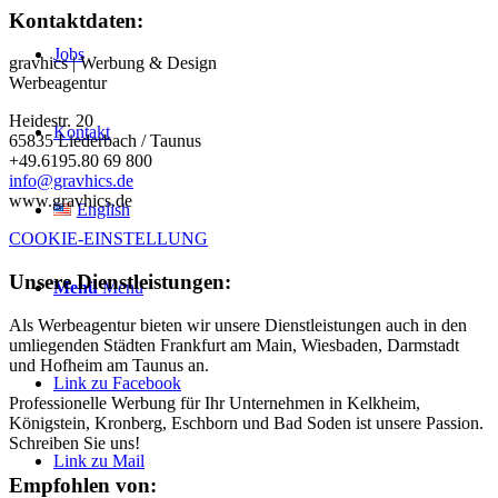
Kontaktdaten:
Jobs
gravhics | Werbung & Design
Werbeagentur
Heidestr. 20
Kontakt
65835 Liederbach / Taunus
+49.6195.80 69 800
info@gravhics.de
www.gravhics.de
English
COOKIE-EINSTELLUNG
Unsere Dienstleistungen:
Menü
Menü
Als Werbeagentur bieten wir unsere Dienstleistungen auch in den
umliegenden Städten Frankfurt am Main, Wiesbaden, Darmstadt
und Hofheim am Taunus an.
Link zu Facebook
Professionelle Werbung für Ihr Unternehmen in Kelkheim,
Königstein, Kronberg, Eschborn und Bad Soden ist unsere Passion.
Schreiben Sie uns!
Link zu Mail
Empfohlen von: