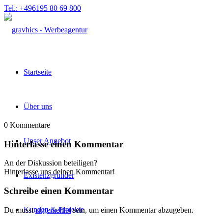
Tel.: +496195 80 69 800
Startseite
Über uns
0
Kommentare
Unser Angebot
Hinterlasse einen Kommentar
An der Diskussion beteiligen?
Hinterlasse uns deinen Kommentar!
Existenzgründer
Schreibe einen Kommentar
Kunden & Projekte
Du musst
angemeldet
sein, um einen Kommentar abzugeben.