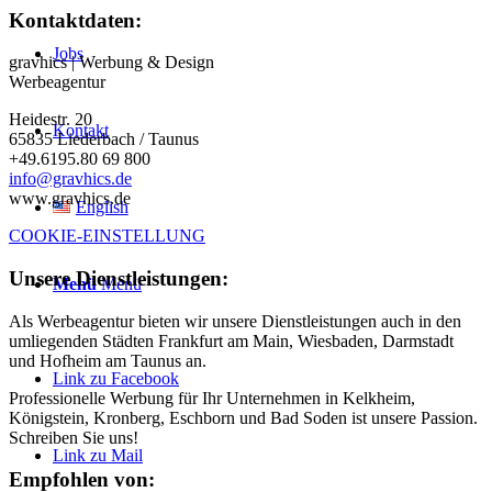
Kontaktdaten:
Jobs
gravhics | Werbung & Design
Werbeagentur
Heidestr. 20
Kontakt
65835 Liederbach / Taunus
+49.6195.80 69 800
info@gravhics.de
www.gravhics.de
English
COOKIE-EINSTELLUNG
Unsere Dienstleistungen:
Menü
Menü
Als Werbeagentur bieten wir unsere Dienstleistungen auch in den
umliegenden Städten Frankfurt am Main, Wiesbaden, Darmstadt
und Hofheim am Taunus an.
Link zu Facebook
Professionelle Werbung für Ihr Unternehmen in Kelkheim,
Königstein, Kronberg, Eschborn und Bad Soden ist unsere Passion.
Schreiben Sie uns!
Link zu Mail
Empfohlen von: