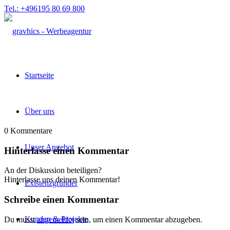
Tel.: +496195 80 69 800
Startseite
Über uns
0
Kommentare
Unser Angebot
Hinterlasse einen Kommentar
An der Diskussion beteiligen?
Hinterlasse uns deinen Kommentar!
Existenzgründer
Schreibe einen Kommentar
Kunden & Projekte
Du musst
angemeldet
sein, um einen Kommentar abzugeben.