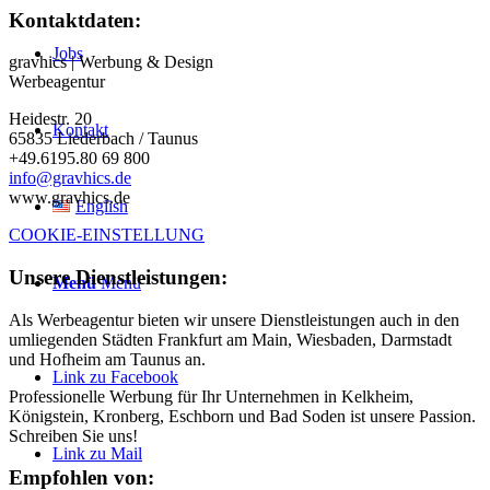
Kontaktdaten:
Jobs
gravhics | Werbung & Design
Werbeagentur
Heidestr. 20
Kontakt
65835 Liederbach / Taunus
+49.6195.80 69 800
info@gravhics.de
www.gravhics.de
English
COOKIE-EINSTELLUNG
Unsere Dienstleistungen:
Menü
Menü
Als Werbeagentur bieten wir unsere Dienstleistungen auch in den
umliegenden Städten Frankfurt am Main, Wiesbaden, Darmstadt
und Hofheim am Taunus an.
Link zu Facebook
Professionelle Werbung für Ihr Unternehmen in Kelkheim,
Königstein, Kronberg, Eschborn und Bad Soden ist unsere Passion.
Schreiben Sie uns!
Link zu Mail
Empfohlen von: